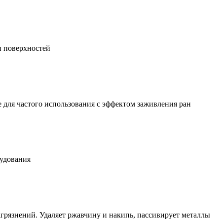
и поверхностей
для частого использования с эффектом заживления ран
рудования
агрязнений. Удаляет ржавчину и накипь, пассивирует металлы