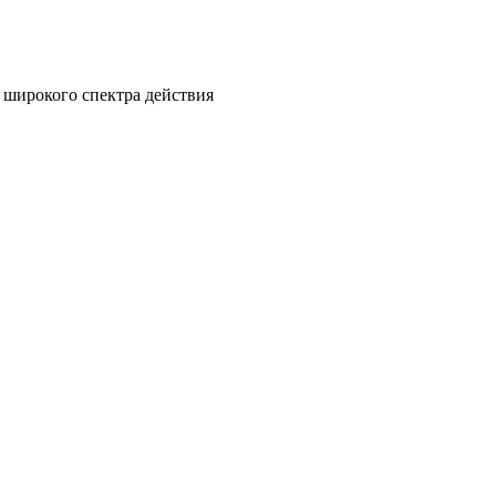
широкого спектра действия