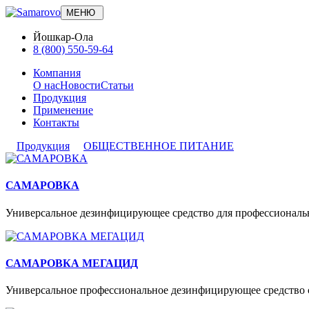
МЕНЮ
Йошкар-Ола
8 (800) 550-59-64
Компания
О нас
Новости
Статьи
Продукция
Применение
Контакты
Продукция
ОБЩЕСТВЕННОЕ ПИТАНИЕ
САМАРОВКА
Универсальное дезинфицирующее средство для профессиональ
САМАРОВКА МЕГАЦИД
Универсальное профессиональное дезинфицирующее средство 