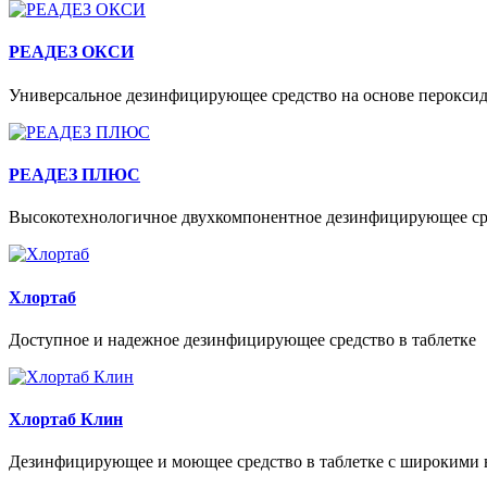
РЕАДЕЗ ОКСИ
Универсальное дезинфицирующее средство на основе пероксид
РЕАДЕЗ ПЛЮС
Высокотехнологичное двухкомпонентное дезинфицирующее сре
Хлортаб
Доступное и надежное дезинфицирующее средство в таблетке
Хлортаб Клин
Дезинфицирующее и моющее средство в таблетке с широкими