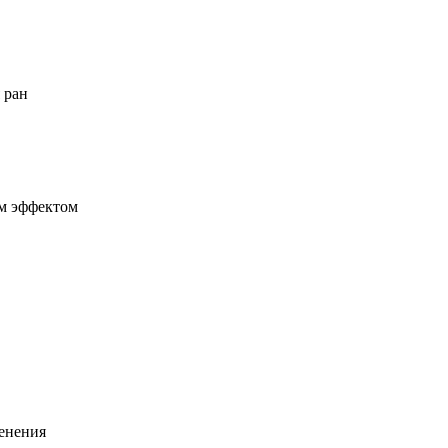
 ран
м эффектом
енения