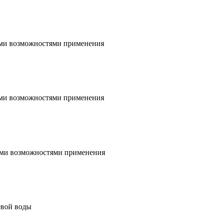
ими возможностями применения
ими возможностями применения
ими возможностями применения
евой воды