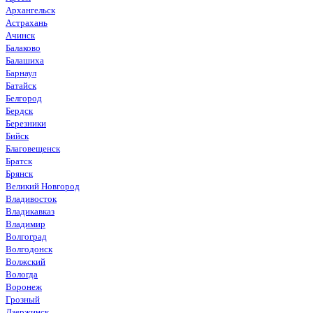
Архангельск
Астрахань
Ачинск
Балаково
Балашиха
Барнаул
Батайск
Белгород
Бердск
Березники
Бийск
Благовещенск
Братск
Брянск
Великий Новгород
Владивосток
Владикавказ
Владимир
Волгоград
Волгодонск
Волжский
Вологда
Воронеж
Грозный
Дзержинск