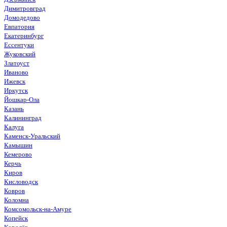
Димитровград
Домодедово
Евпатория
Екатеринбург
Ессентуки
Жуковский
Златоуст
Иваново
Ижевск
Иркутск
Йошкар-Ола
Казань
Калининград
Калуга
Каменск-Уральский
Камышин
Кемерово
Керчь
Киров
Кисловодск
Ковров
Коломна
Комсомольск-на-Амуре
Копейск