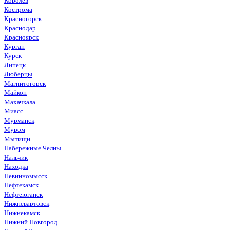
Королёв
Кострома
Красногорск
Краснодар
Красноярск
Курган
Курск
Липецк
Люберцы
Магнитогорск
Майкоп
Махачкала
Миасс
Мурманск
Муром
Мытищи
Набережные Челны
Нальчик
Находка
Невинномысск
Нефтекамск
Нефтеюганск
Нижневартовск
Нижнекамск
Нижний Новгород