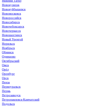
Нижний Тагил
Новокузнецк
Новокуйбышевск
Новомосковск
Новороссийск
Новосибирск
Новочебоксарск
Новочеркасск
Новошахтинск
Новый Уренгой
Норильск
Ноябрьск
Обнинск
Одинцово
Октябрьский
Омск
Орёл
Оренбург
Орск
Пенза
Первоуральск
Пермь
Петрозаводск
Петропавловск-Камчатский
Подольск