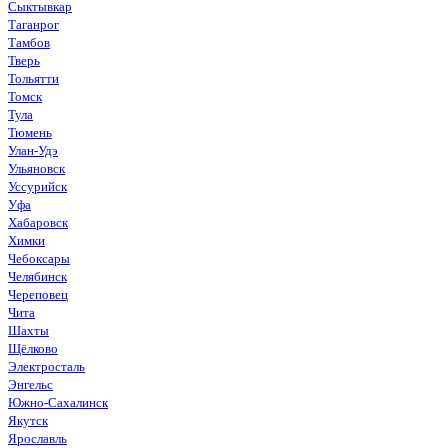
Сыктывкар
Таганрог
Тамбов
Тверь
Тольятти
Томск
Тула
Тюмень
Улан-Удэ
Ульяновск
Уссурийск
Уфа
Хабаровск
Химки
Чебоксары
Челябинск
Череповец
Чита
Шахты
Щёлково
Электросталь
Энгельс
Южно-Сахалинск
Якутск
Ярославль