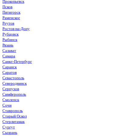
Прокопьевск
Псков
Пятигорск
Раменское
Реутов
Ростов-на-Дону
Рубцовск
Рыбинск
Рязань
Салават
Самара
Санкт-Петербург
Саранск
Саратов
Севастополь
Северодвинск
Серпухов
Симферополь
Смоленск
Сочи
Ставрополь
Старый Оскол
Стерлитамак
Сургут
Сызрань