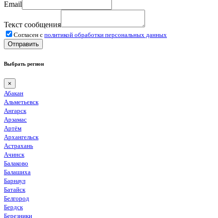
Email
Текст сообщения
Согласен с
политикой обработки персональных данных
Отправить
Выбрать регион
×
Абакан
Альметьевск
Ангарск
Арзамас
Артём
Архангельск
Астрахань
Ачинск
Балаково
Балашиха
Барнаул
Батайск
Белгород
Бердск
Березники