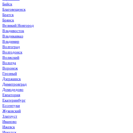
Бийск
Благовещенск
Братск
Брянск
Великий Новгород
Владивосток
Владикавказ
Владимир
Волгоград
Волгодонск
Волжский
Вологда
Воронеж
Грозный
Дзержинск
Димитровград
Домодедово
Евпатория
Екатеринбург
Ессентуки
Жуковский
Златоуст
Иваново
Ижевск
Иркутск