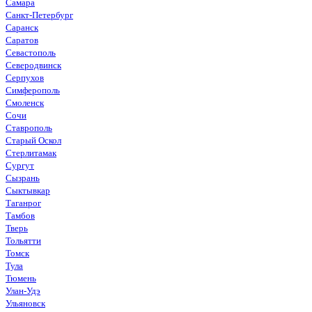
Самара
Санкт-Петербург
Саранск
Саратов
Севастополь
Северодвинск
Серпухов
Симферополь
Смоленск
Сочи
Ставрополь
Старый Оскол
Стерлитамак
Сургут
Сызрань
Сыктывкар
Таганрог
Тамбов
Тверь
Тольятти
Томск
Тула
Тюмень
Улан-Удэ
Ульяновск