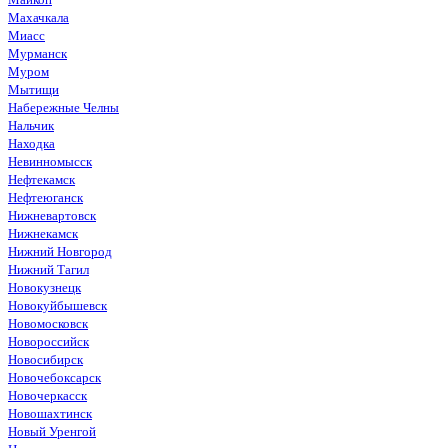
Махачкала
Миасс
Мурманск
Муром
Мытищи
Набережные Челны
Нальчик
Находка
Невинномысск
Нефтекамск
Нефтеюганск
Нижневартовск
Нижнекамск
Нижний Новгород
Нижний Тагил
Новокузнецк
Новокуйбышевск
Новомосковск
Новороссийск
Новосибирск
Новочебоксарск
Новочеркасск
Новошахтинск
Новый Уренгой