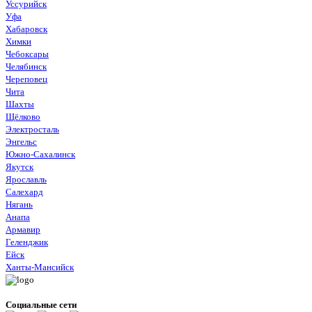
Уссурийск
Уфа
Хабаровск
Химки
Чебоксары
Челябинск
Череповец
Чита
Шахты
Щёлково
Электросталь
Энгельс
Южно-Сахалинск
Якутск
Ярославль
Салехард
Нягань
Анапа
Армавир
Геленджик
Ейск
Ханты-Мансийск
Социальные сети