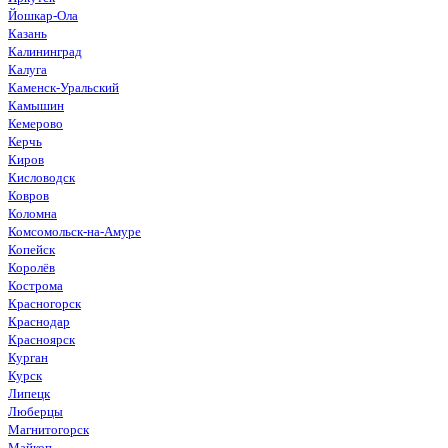
Йошкар-Ола
Казань
Калининград
Калуга
Каменск-Уральский
Камышин
Кемерово
Керчь
Киров
Кисловодск
Ковров
Коломна
Комсомольск-на-Амуре
Копейск
Королёв
Кострома
Красногорск
Краснодар
Красноярск
Курган
Курск
Липецк
Люберцы
Магнитогорск
Майкоп