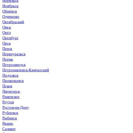
Норильск
Ноябрьск
Обнинск
Одинцово
Октябрьский
Омск
Орёл
Оренбург
Орск
Пенза
Первоуральск
Пермь
Петрозаводск
Петропавловск-Камчатский
Подольск
Прокопьевск
Псков
Пятигорск
Раменское
Реутов
Ростов-на-Дону
Рубцовск
Рыбинск
Рязань
Салават